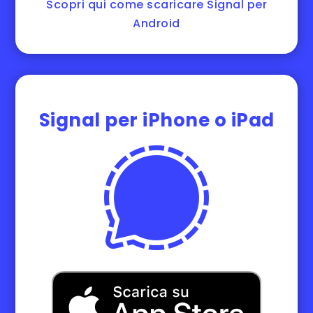
Scopri qui come scaricare Signal per
Android
Signal per iPhone o iPad