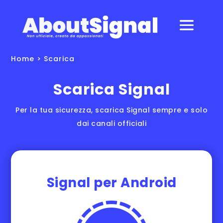
Home
> Scarica
Scarica Signal
Per la tua sicurezza, scarica Signal sempre e solo
dai canali officiali
Signal per Android