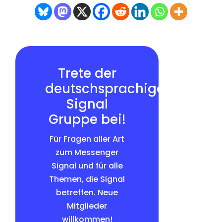
Trete der
deutschsprachigen
Signal
Gruppe bei!
Für Fragen aller Art
zum Messenger
Signal und für alle
Themen, die Signal
betreffen. Neue
Mitglieder
willkommen!