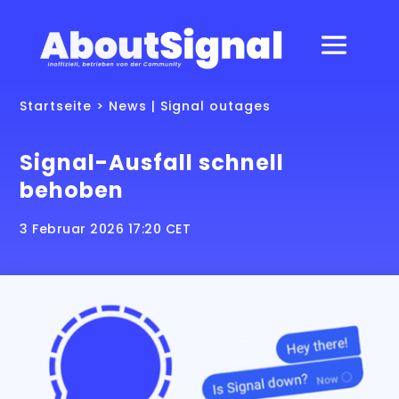
Startseite
>
News
|
Signal outages
Signal-Ausfall schnell
behoben
3 Februar 2026 17:20 CET