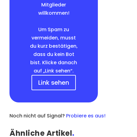
Mitglieder
willkommen!
Um Spam zu
vermeiden, musst
du kurz bestätigen,
dass du kein Bot
bist. Klicke danach
auf „Link sehen“.
Link sehen
Noch nicht auf Signal?
Probiere es aus!
Ähnliche Artikel
.