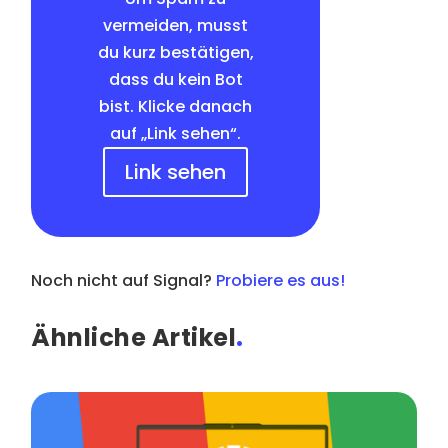
vermeiden, musst
du kurz bestätigen,
dass du kein Bot
bist. Klicke danach
auf „Link sehen“.
Link sehen
Noch nicht auf Signal?
Probiere es aus!
Ähnliche Artikel
.