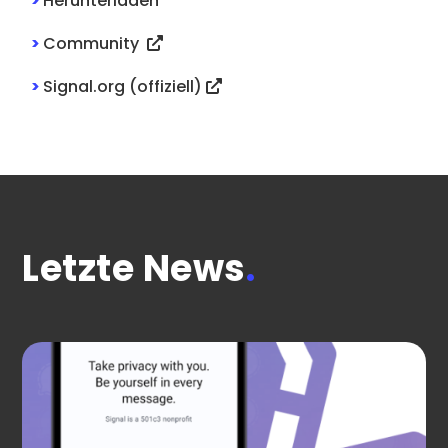
>
Herunterladen
>
Community
>
Signal.org (offiziell)
Letzte News
.