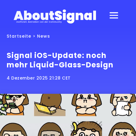
Startseite
>
News
Signal iOS-Update: noch
mehr Liquid-Glass-Design
4 Dezember 2025 21:28 CET