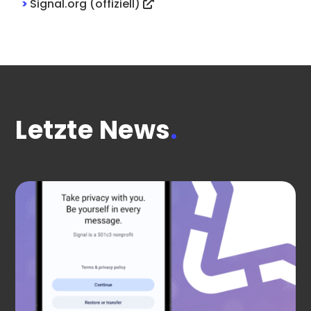
>
Signal.org (offiziell)
Letzte News
.