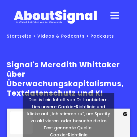
Startseite
>
Videos & Podcasts
>
Podcasts
Signal's Meredith Whittaker
über
Überwachungskapitalismus,
Textdatenschutz und KI
Dies ist ein Inhalt von Drittanbietern.
Lies unsere Cookie-Richtlinie und
klicke auf „Ich stimme zu“, um Spotify
zu aktivieren, oder besuche die im
Text genannte Quelle.
Cookie-Richtlinie