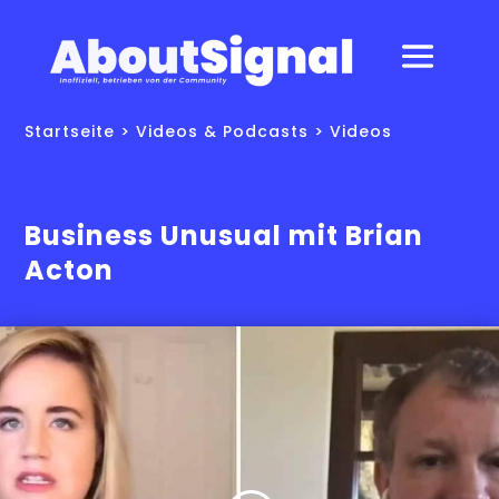
Startseite
>
Videos & Podcasts
>
Videos
Business Unusual mit Brian
Acton
Dies ist ein Inhalt von Drittanbietern.
Lies unsere Cookie-Richtlinie und
klicke auf „Ich stimme zu“, um