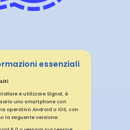
ormazioni essenziali
siti
stallare e utilizzare Signal, è
sario uno smartphone con
ma operativo Android o iOS, con
o la seguente versione:
oid 6.0 o versioni successive