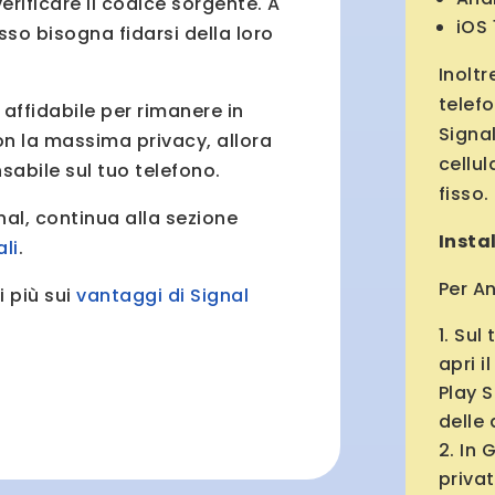
rificare il codice sorgente. A
iOS 
esso bisogna fidarsi della loro
Inolt
telefo
affidabile per rimanere in
Signa
on la massima privacy, allora
cellul
sabile sul tuo telefono.
fisso.
nal, continua alla sezione
Insta
li
.
Per A
i più sui
vantaggi di Signal
Sul 
apri i
Play 
delle 
In 
privat