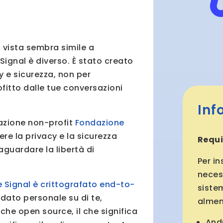
a vista sembra simile a
ignal è diverso. È stato creato
y e sicurezza, non per
rofitto dalle tue conversazioni
Inf
zazione non-profit
Fondazione
ere la privacy e la sicurezza
Requi
aguardare la libertà di
Per in
neces
te Signal è crittografato end-to-
siste
dato personale su di te,
almen
he open source, il che significa
Andr