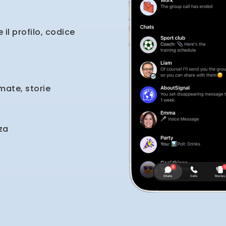
il profilo, codice
ate, storie
za