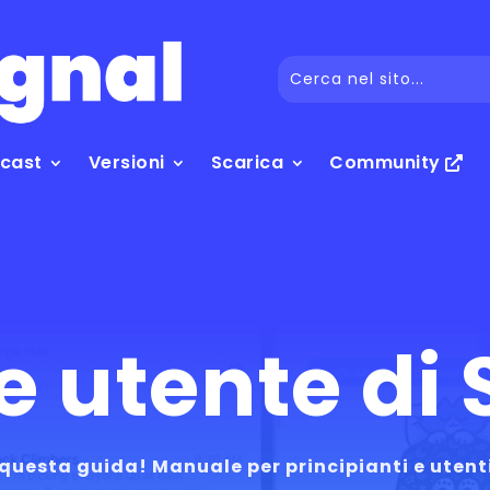
dcast
Versioni
Scarica
Community
 utente di 
 questa guida! Manuale per principianti e utent