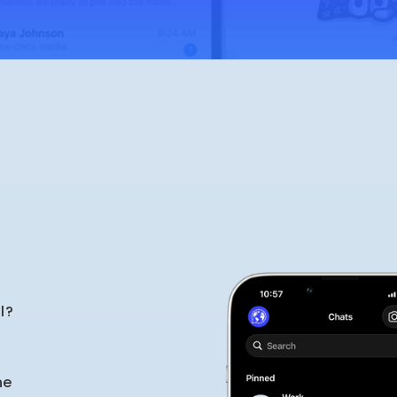
l?
ne