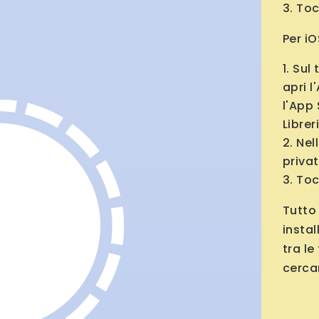
Toc
Per iO
Sul 
apri l
l'App
Librer
Nel
privat
Toc
Tutto 
instal
tra le
cerca