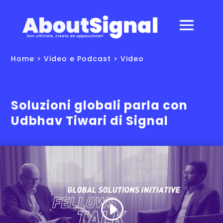
Home
>
Video e Podcast
>
Video
Soluzioni globali parla con
Udbhav Tiwari di Signal
Questo è un contenuto di terze parti.
Leggi la nostra Informativa sui Cookie
e clicca 'Accetto' per abilitare
YouTube, oppure visita la fonte
menzionata nel testo.