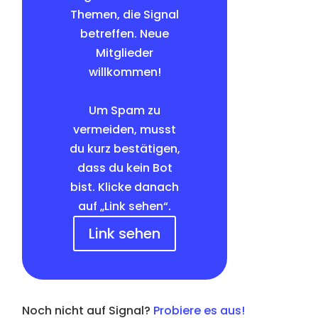
Themen, die Signal
betreffen. Neue
Mitglieder
willkommen!
Um Spam zu
vermeiden, musst
du kurz bestätigen,
dass du kein Bot
bist. Klicke danach
auf „Link sehen“.
Link sehen
Noch nicht auf Signal?
Probiere es aus!