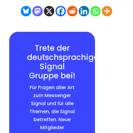
Trete der
deutschsprachigen
Signal
Gruppe bei!
Für Fragen aller Art
zum Messenger
Signal und für alle
Themen, die Signal
betreffen. Neue
Mitglieder