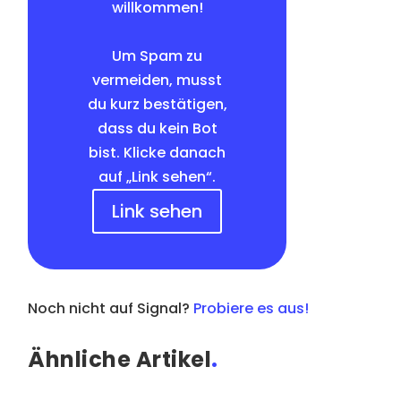
willkommen!
Um Spam zu
vermeiden, musst
du kurz bestätigen,
dass du kein Bot
bist. Klicke danach
auf „Link sehen“.
Link sehen
Noch nicht auf Signal?
Probiere es aus!
Ähnliche Artikel
.