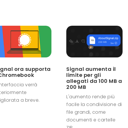
ignal ora supporta
Signal aumenta il
 Chromebook
limite per gli
allegati da 100 MB a
interfaccia verrà
200 MB
lteriormente
L'aumento rende più
gliorata a breve.
facile la condivisione di
file grandi, come
documenti e cartelle
ZIP.