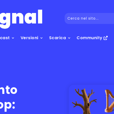
dcast
Versioni
Scarica
Community
nto
op: