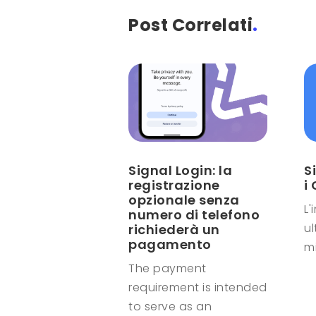
Post Correlati
.
Signal Login: la
S
registrazione
i
opzionale senza
L'
numero di telefono
u
richiederà un
pagamento
mi
The payment
requirement is intended
to serve as an