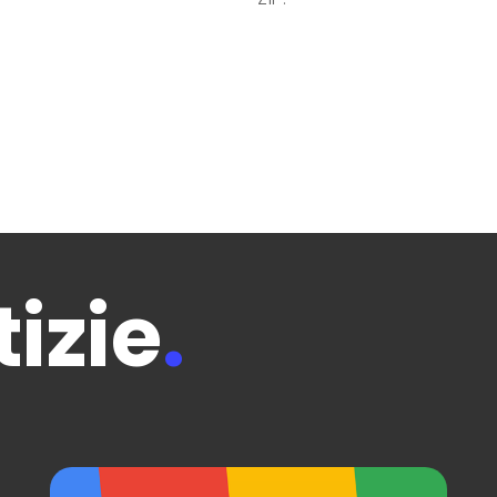
izie
.