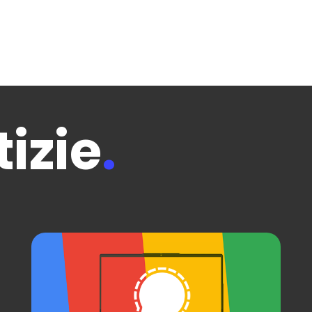
izie
.