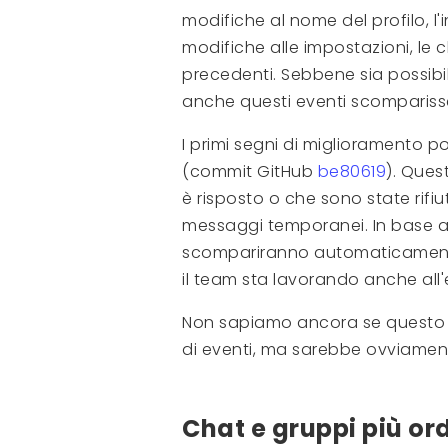
modifiche al nome del profilo, l
modifiche alle impostazioni, le c
precedenti. Sebbene sia possib
anche questi eventi scomparis
I primi segni di miglioramento p
(commit GitHub
be80619
). Ques
è risposto o che sono state rifi
messaggi temporanei. In base a
scompariranno automaticamente
il team sta lavorando anche all
Non sapiamo ancora se questo si
di eventi, ma sarebbe ovviamen
Chat e gruppi più or