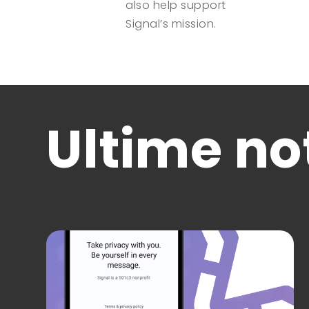
also help support
Signal’s mission.
Ultime not