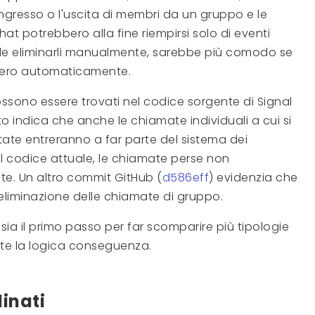
'ingresso o l'uscita di membri da un gruppo e le
hat potrebbero alla fine riempirsi solo di eventi
ile eliminarli manualmente, sarebbe più comodo se
sero automaticamente.
ossono essere trovati nel codice sorgente di Signal
to indica che anche le chiamate individuali a cui si
utate entreranno a far parte del sistema dei
l codice attuale, le chiamate perse non
. Un altro commit GitHub (
d586eff
) evidenzia che
'eliminazione delle chiamate di gruppo.
a il primo passo per far scomparire più tipologie
te la logica conseguenza.
dinati