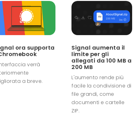
ignal ora supporta
Signal aumenta il
 Chromebook
limite per gli
allegati da 100 MB a
interfaccia verrà
200 MB
lteriormente
L'aumento rende più
gliorata a breve.
facile la condivisione di
file grandi, come
documenti e cartelle
ZIP.