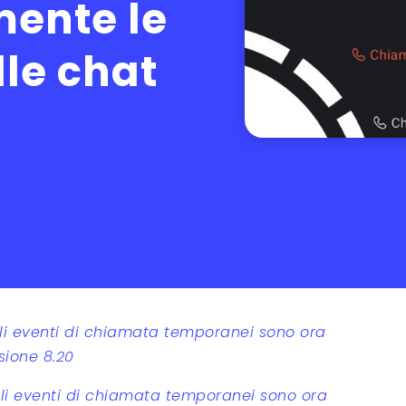
ente le
le chat
li eventi di chiamata temporanei sono ora
rsione 8.20
li eventi di chiamata temporanei sono ora