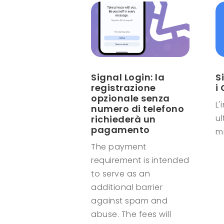
Signal Login: la
S
registrazione
i
opzionale senza
L'
numero di telefono
u
richiederà un
pagamento
mi
The payment
requirement is intended
to serve as an
additional barrier
against spam and
abuse. The fees will