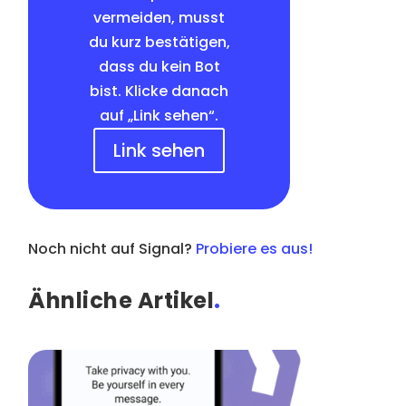
vermeiden, musst
du kurz bestätigen,
dass du kein Bot
bist. Klicke danach
auf „Link sehen“.
Link sehen
Noch nicht auf Signal?
Probiere es aus!
Ähnliche Artikel
.