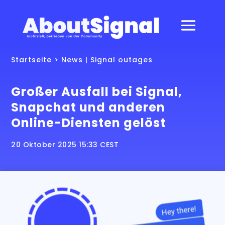
Startseite
>
News
|
Signal outages
Großer Ausfall bei Signal,
Snapchat und anderen
Online-Diensten gelöst
20 Oktober 2025 15:33 CEST