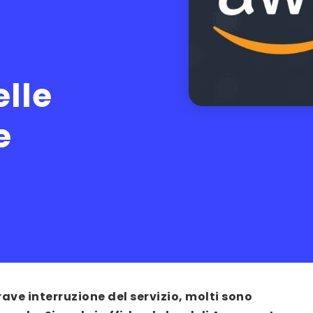
l
lle
e
ve interruzione del servizio, molti sono