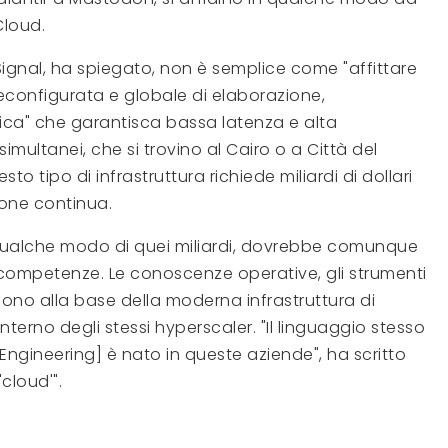
Cloud.
gnal, ha spiegato, non è semplice come "affittare
reconfigurata e globale di elaborazione,
rica" che garantisca bassa latenza e alta
 simultanei, che si trovino al Cairo o a Città del
o tipo di infrastruttura richiede miliardi di dollari
ione continua.
qualche modo di quei miliardi, dovrebbe comunque
e competenze. Le conoscenze operative, gli strumenti
 sono alla base della moderna infrastruttura di
'interno degli stessi hyperscaler. "Il linguaggio stesso
 Engineering] è nato in queste aziende", ha scritto
cloud'".