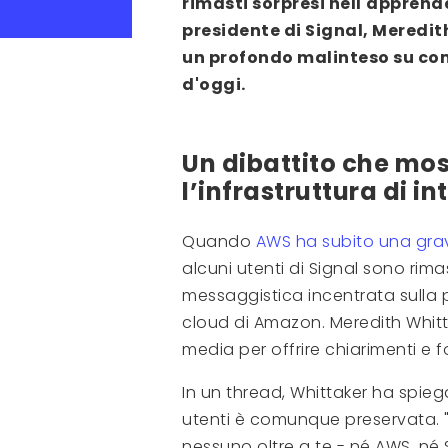
rimasti sorpresi nell'apprende
presidente di Signal, Meredit
un profondo malinteso su com
d'oggi.
Un dibattito che m
l’infrastruttura di in
Quando
AWS ha subito una grave
alcuni utenti di Signal sono rima
messaggistica incentrata sulla pr
cloud di Amazon. Meredith Whittak
media per offrire chiarimenti e f
In un thread, Whittaker ha spieg
utenti è comunque preservata. "U
nessuno oltre a te - né AWS, né 