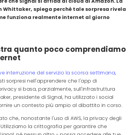
re che Signal si affida al cloud di Amazon. La
h Whittaker, spiega perché tale sorpresa rivela
e funziona realmente internet al giorno
ostra quanto poco comprendiamo
ternet
 interruzione del servizio la scorsa settimana
,
sti sorpresi nell'apprendere che l'app di
ivacy si basa, parzialmente, sull'infrastruttura
er, presidente di Signal, ha utilizzato i social
ornire un contesto più ampio al dibattito in corso.
ato che, nonostante l'uso di AWS, la privacy degli
tilizziamo la crittografia per garantire che
Signal, né nessun altro - possa accedere alle tue